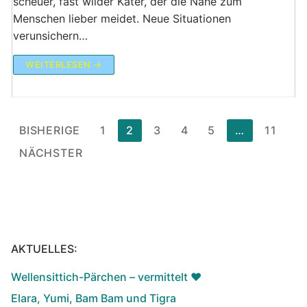
scheuer, fast wilder Kater, der die Nähe zum
Menschen lieber meidet. Neue Situationen
verunsichern…
WEITERLESEN →
Seitennummerierung
BISHERIGE
1
2
3
4
5
…
11
der
NÄCHSTER
Beiträge
AKTUELLES:
Wellensittich-Pärchen – vermittelt ♥️
Elara, Yumi, Bam Bam und Tigra