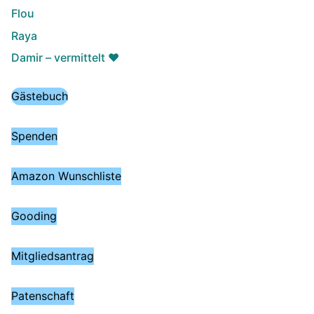
Flou
Raya
Damir – vermittelt ♥️
Gästebuch
Spenden
Amazon Wunschliste
Gooding
Mitgliedsantrag
Patenschaft