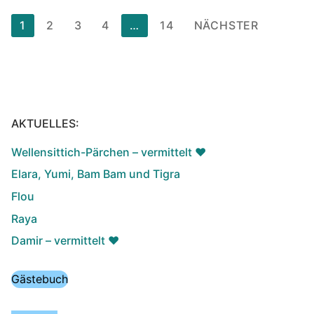
Seitennummerierung
1
2
3
4
…
14
NÄCHSTER
der
Beiträge
AKTUELLES:
Wellensittich-Pärchen – vermittelt ♥️
Elara, Yumi, Bam Bam und Tigra
Flou
Raya
Damir – vermittelt ♥️
Gästebuch