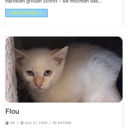
nächsten großen Schritt – sie möchten das…
WEITERLESEN →
Flou
AR
/
JULI 31, 2026
/
KATZEN