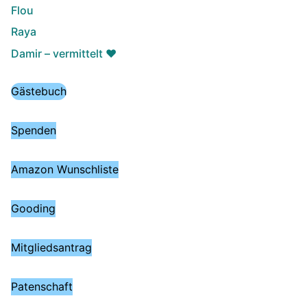
Flou
Raya
Damir – vermittelt ♥️
Gästebuch
Spenden
Amazon Wunschliste
Gooding
Mitgliedsantrag
Patenschaft