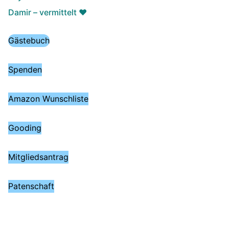
Damir – vermittelt ♥️
Gästebuch
Spenden
Amazon Wunschliste
Gooding
Mitgliedsantrag
Patenschaft