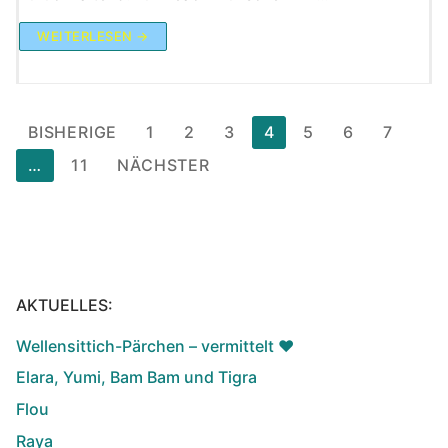
WEITERLESEN →
Seitennummerierung
BISHERIGE
1
2
3
4
5
6
7
der
…
11
NÄCHSTER
Beiträge
AKTUELLES:
Wellensittich-Pärchen – vermittelt ♥️
Elara, Yumi, Bam Bam und Tigra
Flou
Raya