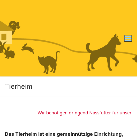
Zum
Inhalt
springen
Tierheim
Wir benötigen dringend Nassfutter für unsere Hund
.
Das Tierheim ist eine gemeinnützige Einrichtung,