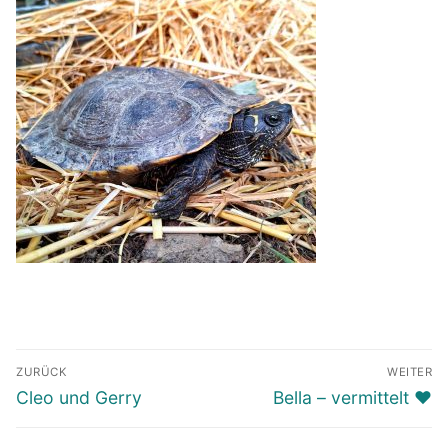
Beitragsnavigation
ZURÜCK
WEITER
Vorheriger
Nächster
Cleo und Gerry
Bella – vermittelt ♥️
Beitrag:
Beitrag: