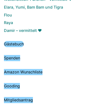
Elara, Yumi, Bam Bam und Tigra
Flou
Raya
Damir – vermittelt ♥️
Gästebuch
Spenden
Amazon Wunschliste
Gooding
Mitgliedsantrag