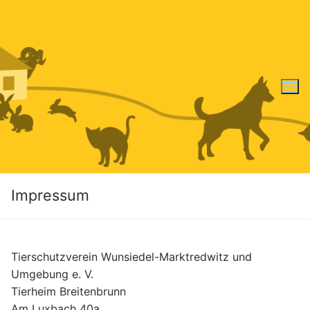
Zum
Inhalt
springen
Impressum
Tierschutzverein Wunsiedel-Marktredwitz und
Umgebung e. V.
Tierheim Breitenbrunn
Am Luxbach 40a