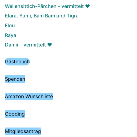
Wellensittich-Pärchen – vermittelt ♥️
Elara, Yumi, Bam Bam und Tigra
Flou
Raya
Damir – vermittelt ♥️
Gästebuch
Spenden
Amazon Wunschliste
Gooding
Mitgliedsantrag