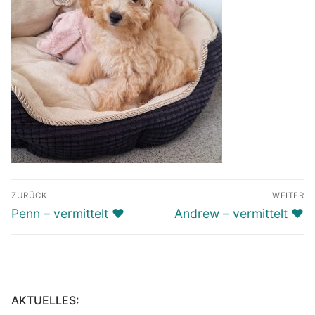
Beitragsnavigation
ZURÜCK
WEITER
Vorheriger
Nächster
Penn – vermittelt ♥️
Andrew – vermittelt ♥️
Beitrag:
Beitrag:
AKTUELLES: