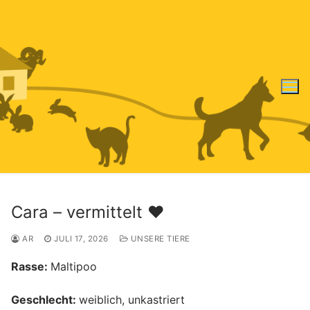
Zum
Inhalt
springen
Cara – vermittelt ♥️
AR
JULI 17, 2026
UNSERE TIERE
Rasse:
Maltipoo
Geschlecht:
weiblich,
unkastriert