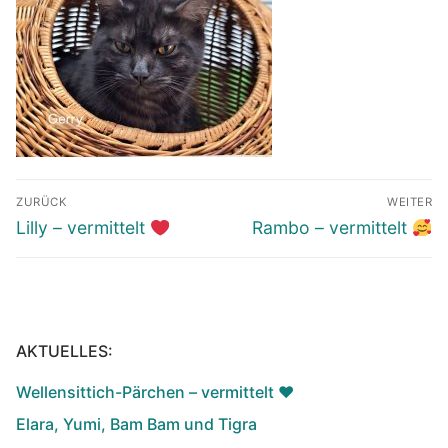
Beitragsnavigation
ZURÜCK
WEITER
Vorheriger
Nächster
Lilly – vermittelt
Rambo – vermittelt
Beitrag:
Beitrag:
AKTUELLES:
Wellensittich-Pärchen – vermittelt ♥️
Elara, Yumi, Bam Bam und Tigra