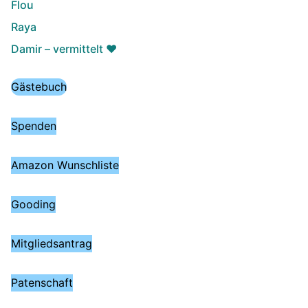
Flou
Raya
Damir – vermittelt ♥️
Gästebuch
Spenden
Amazon Wunschliste
Gooding
Mitgliedsantrag
Patenschaft