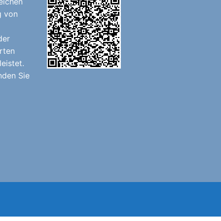
eichen
g von
der
rten
eistet.
nden Sie