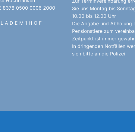
se Hochfranken
Zur Terminvereinbarung err
E 8378 0500 0006 2000
Sie uns Montag bis Sonnta
10.00 bis 12.00 Uhr
 L A D E M 1 H O F
Die Abgabe und Abholung 
Pensionstiere zum vereinba
Zeitpunkt ist immer gewährl
In dringenden Notfällen we
sich bitte an die Polizei