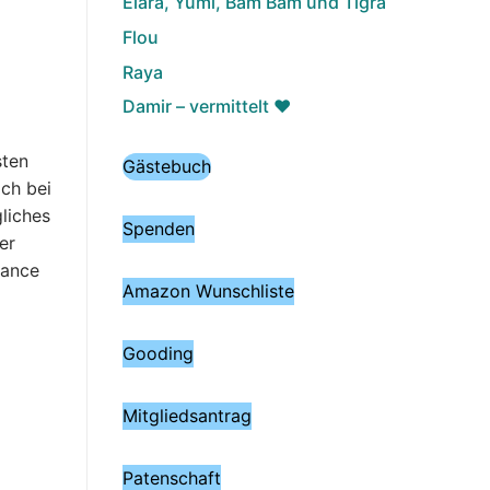
Elara, Yumi, Bam Bam und Tigra
Flou
Raya
Damir – vermittelt ♥️
sten
Gästebuch
ch bei
liches
Spenden
er
hance
Amazon Wunschliste
Gooding
Mitgliedsantrag
Patenschaft