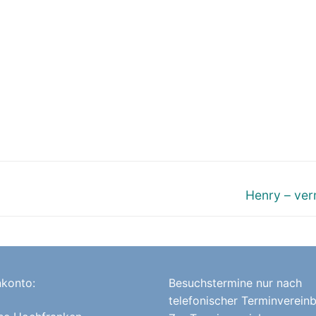
Nächster
Henry – verm
Beitrag:
konto:
Besuchstermine nur nach
telefonischer Terminverein