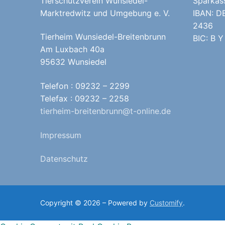
Tierschutzverein Wunsiedel-
Sparkas
Marktredwitz und Umgebung e. V.
IBAN: D
2436
Tierheim Wunsiedel-Breitenbrunn
BIC: B Y
Am Luxbach 40a
95632 Wunsiedel
Telefon : 09232 – 2299
Telefax : 09232 – 2258
tierheim-breitenbrunn@t-online.de
Impressum
Datenschutz
Copyright © 2026 – Powered by
Customify
.