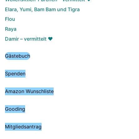
Elara, Yumi, Bam Bam und Tigra
Flou
Raya
Damir – vermittelt ♥️
Gästebuch
Spenden
Amazon Wunschliste
Gooding
Mitgliedsantrag