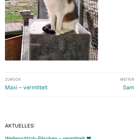
Beitragsnavigation
ZURÜCK
WEITER
Vorheriger
Nächst
Maxi – vermittelt
Sam
Beitrag:
Beitrag
AKTUELLES:
Wellensittich-Pärchen – vermittelt ♥️