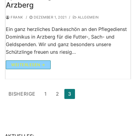
Arzberg
FRANK
/
DEZEMBER 1, 2021
/
ALLGEMEIN
Ein ganz herzliches Dankeschön an den Pflegedienst
Dominikus in Arzberg für die Futter-, Sach- und
Geldspenden. Wir und ganz besonders unsere
Schützlinge freuen uns riesig…
WEITERLESEN →
Seitennummerierung
BISHERIGE
1
2
3
der
Beiträge