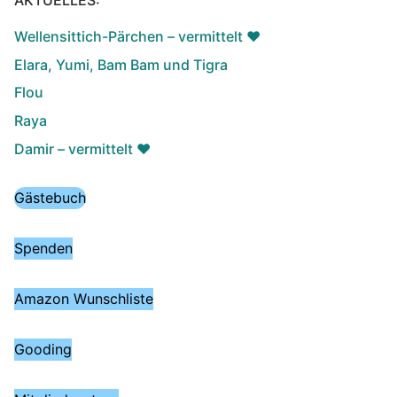
AKTUELLES:
Wellensittich-Pärchen – vermittelt ♥️
Elara, Yumi, Bam Bam und Tigra
Flou
Raya
Damir – vermittelt ♥️
Gästebuch
Spenden
Amazon Wunschliste
Gooding