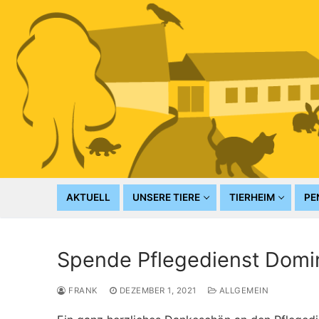
Zum
Inhalt
springen
AKTUELL
UNSERE TIERE
TIERHEIM
PE
Spende Pflegedienst Domi
FRANK
DEZEMBER 1, 2021
ALLGEMEIN