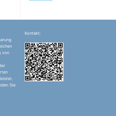
Kontakt:
barung
eichen
g von
der
rten
eistet.
nden Sie