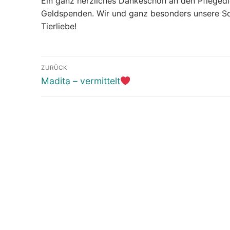
Ein ganz herzliches Dankeschön an den Pflegedie
Geldspenden. Wir und ganz besonders unsere Schü
Tierliebe!
Beitragsnavigation
ZURÜCK
Vorheriger
Madita – vermittelt
Beitrag: