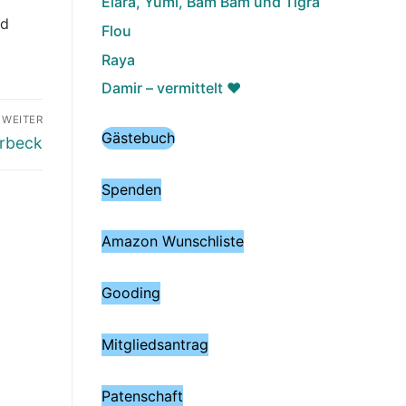
Elara, Yumi, Bam Bam und Tigra
nd
Flou
Raya
Damir – vermittelt ♥️
WEITER
Gästebuch
ürbeck
Spenden
Amazon Wunschliste
Gooding
Mitgliedsantrag
Patenschaft