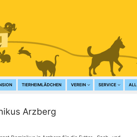
NSION
TIERHEIMLÄDCHEN
VEREIN
SERVICE
ALL
nikus Arzberg