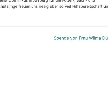
nst Dominikus in Arzberg für die Futter-, Sach- und
tzlinge freuen uns riesig über so viel Hilfsbereitschaft u
Nächster
Spende von Frau Wilma D
Beitrag: