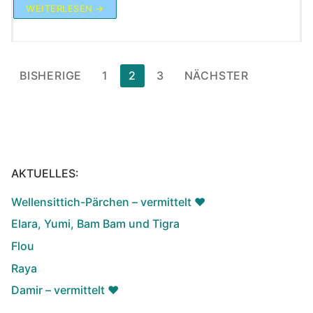
WEITERLESEN →
Seitennummerierung
BISHERIGE
1
2
3
NÄCHSTER
der
Beiträge
AKTUELLES:
Wellensittich-Pärchen – vermittelt ♥️
Elara, Yumi, Bam Bam und Tigra
Flou
Raya
Damir – vermittelt ♥️