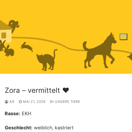
Zum
Inhalt
springen
Zora – vermittelt ♥️
AR
MAI 21, 2026
UNSERE TIERE
Rasse:
EKH
Geschlecht:
weiblich, kastriert