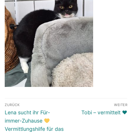
Beitragsnavigation
ZURÜCK
WEITER
Vorheriger
Nächster
Lena sucht ihr Für-
Tobi – vermittelt ♥️
Beitrag:
Beitrag:
immer-Zuhause
Vermittlungshilfe für das