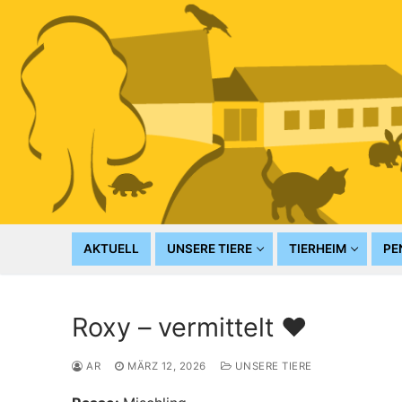
Zum
Inhalt
springen
AKTUELL
UNSERE TIERE
TIERHEIM
PE
Roxy – vermittelt ♥️
AR
MÄRZ 12, 2026
UNSERE TIERE