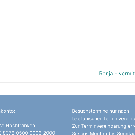
Nächster
Ronja – vermitt
Beitrag:
konto:
Besuchstermine nur nach
telefonischer Terminverein
se Hochfranken
Zur Terminvereinbarung err
E 8378 0500 0006 2000
Sie uns Montag bis Sonnta