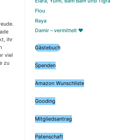
Elara, Yumi, Bam Bam und Tigra
Flou
Raya
reude.
Damir – vermittelt ♥️
rade
t, ihr
n
Gästebuch
r viel
e zu
Spenden
Amazon Wunschliste
Gooding
Mitgliedsantrag
Patenschaft