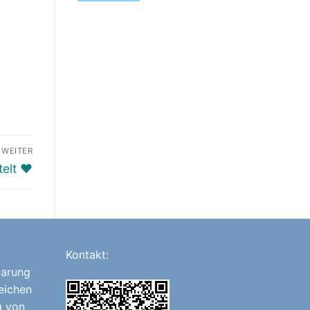
WEITER
elt ♥️
Kontakt:
barung
eichen
g von