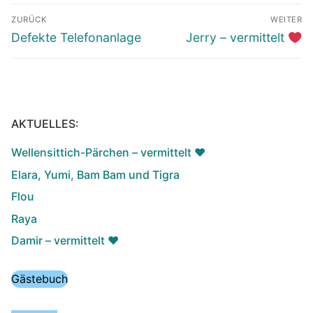
Beitragsnavigation
ZURÜCK
WEITER
Vorheriger
Nächster
Defekte Telefonanlage
Jerry – vermittelt
Beitrag:
Beitrag:
AKTUELLES:
Wellensittich-Pärchen – vermittelt ♥️
Elara, Yumi, Bam Bam und Tigra
Flou
Raya
Damir – vermittelt ♥️
Gästebuch