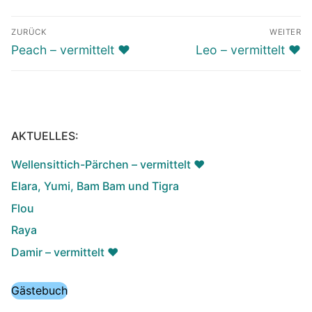
Beitragsnavigation
ZURÜCK
WEITER
Vorheriger
Nächster
Peach – vermittelt ♥️
Leo – vermittelt ♥️
Beitrag:
Beitrag:
AKTUELLES:
Wellensittich-Pärchen – vermittelt ♥️
Elara, Yumi, Bam Bam und Tigra
Flou
Raya
Damir – vermittelt ♥️
Gästebuch