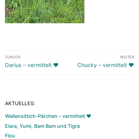
Beitragsnavigation
ZURÜCK
WEITER
Vorheriger
Nächster
Darius – vermittelt ♥️
Chucky – vermittelt ♥️
Beitrag:
Beitrag:
AKTUELLES:
Wellensittich-Pärchen – vermittelt ♥️
Elara, Yumi, Bam Bam und Tigra
Flou