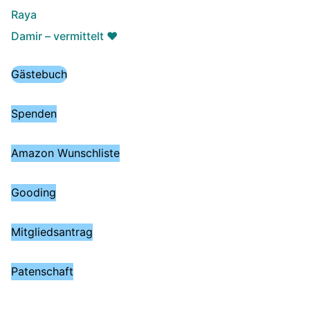
Raya
Damir – vermittelt ♥️
Gästebuch
Spenden
Amazon Wunschliste
Gooding
Mitgliedsantrag
Patenschaft