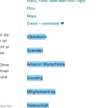
Elara, Yumi, Bam Bam und Tigra
Flou
Raya
Damir – vermittelt ♥️
t als
Gästebuch
 ist
cht er
Spenden
use
Amazon Wunschliste
 Ohne
Ihnen
– und
Gooding
Mitgliedsantrag
Patenschaft
WEITER