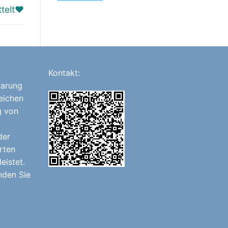
ttelt❤
Kontakt:
barung
eichen
g von
der
rten
eistet.
nden Sie