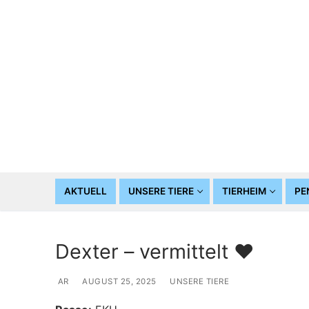
Zum
Inhalt
springen
AKTUELL
UNSERE TIERE
TIERHEIM
PE
Dexter – vermittelt ♥️
AR
AUGUST 25, 2025
UNSERE TIERE