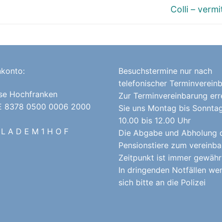
Nächster
Colli – vermi
Beitrag:
konto:
Besuchstermine nur nach
telefonischer Terminverein
se Hochfranken
Zur Terminvereinbarung err
E 8378 0500 0006 2000
Sie uns Montag bis Sonnta
10.00 bis 12.00 Uhr
 L A D E M 1 H O F
Die Abgabe und Abholung 
Pensionstiere zum vereinba
Zeitpunkt ist immer gewährl
In dringenden Notfällen we
sich bitte an die Polizei