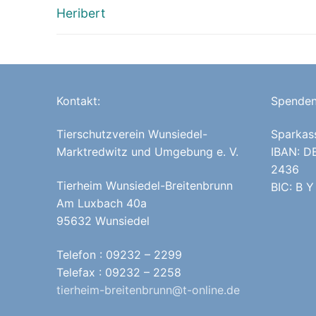
Vorheriger
Heribert
Beitrag:
Kontakt:
Spenden
Tierschutzverein Wunsiedel-
Sparkas
Marktredwitz und Umgebung e. V.
IBAN: D
2436
Tierheim Wunsiedel-Breitenbrunn
BIC: B Y
Am Luxbach 40a
95632 Wunsiedel
Telefon : 09232 – 2299
Telefax : 09232 – 2258
tierheim-breitenbrunn@t-online.de