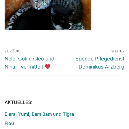
Beitragsnavigation
ZURÜCK
WEITER
Vorheriger
Nächster
Nele, Colin, Cleo und
Spende Pflegedienst
Beitrag:
Beitrag:
Nina – vermittelt
Dominikus Arzberg
AKTUELLES:
Elara, Yumi, Bam Bam und Tigra
Flou