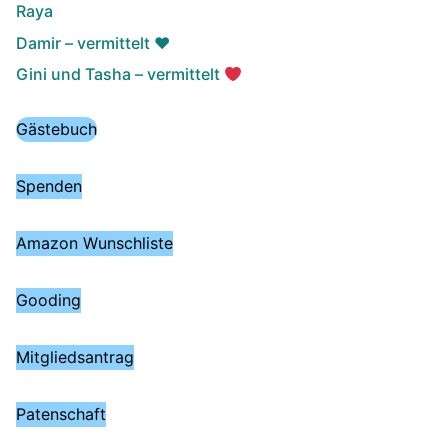
Raya
Damir – vermittelt ♥️
Gini und Tasha – vermittelt
Gästebuch
Spenden
Amazon Wunschliste
Gooding
Mitgliedsantrag
Patenschaft