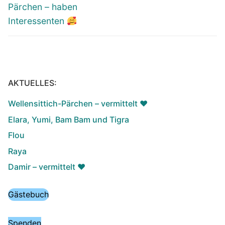
Beitrag:
Beitrag:
Pärchen – haben
Interessenten
AKTUELLES:
Wellensittich-Pärchen – vermittelt ♥️
Elara, Yumi, Bam Bam und Tigra
Flou
Raya
Damir – vermittelt ♥️
Gästebuch
Spenden