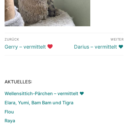
Beitragsnavigation
ZURÜCK
WEITER
Vorheriger
Nächster
Gerry – vermittelt
Darius – vermittelt ♥️
Beitrag:
Beitrag:
AKTUELLES:
Wellensittich-Pärchen – vermittelt ♥️
Elara, Yumi, Bam Bam und Tigra
Flou
Raya