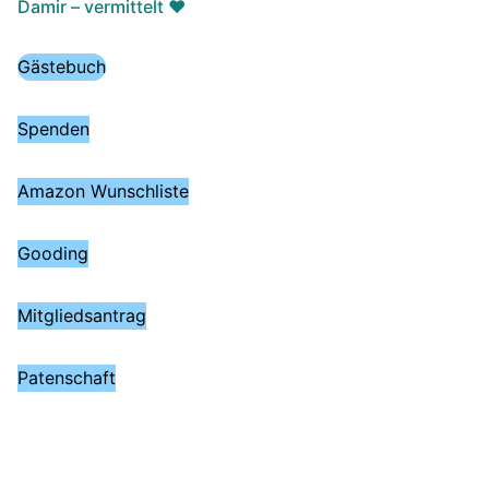
Damir – vermittelt ♥️
Gästebuch
Spenden
Amazon Wunschliste
Gooding
Mitgliedsantrag
Patenschaft