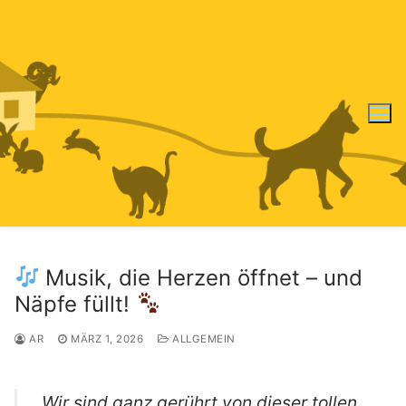
Zum
Inhalt
springen
Musik, die Herzen öffnet – und
Näpfe füllt!
AR
MÄRZ 1, 2026
ALLGEMEIN
​Wir sind ganz gerührt von dieser tollen