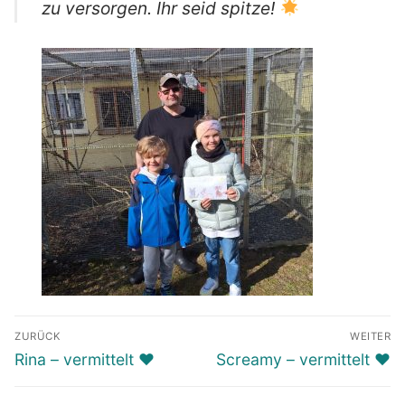
zu versorgen. Ihr seid spitze!
Beitragsnavigation
ZURÜCK
WEITER
Vorheriger
Nächster
Rina – vermittelt ♥️
Screamy – vermittelt ♥️
Beitrag:
Beitrag: