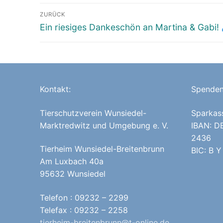
Beitragsnavigation
ZURÜCK
Vorheriger
Ein riesiges Dankeschön an Martina & Gabi!
Beitrag:
Kontakt:
Spenden
Tierschutzverein Wunsiedel-
Sparkas
Marktredwitz und Umgebung e. V.
IBAN: D
2436
Tierheim Wunsiedel-Breitenbrunn
BIC: B Y
Am Luxbach 40a
95632 Wunsiedel
Telefon : 09232 – 2299
Telefax : 09232 – 2258
tierheim-breitenbrunn@t-online.de