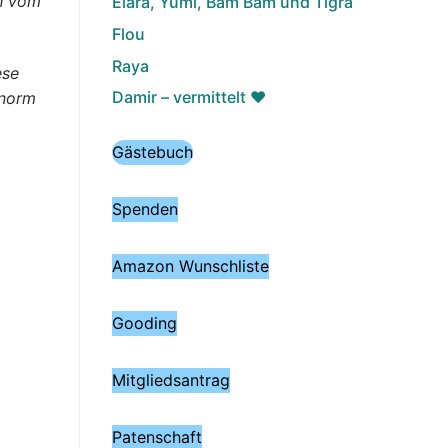
ch vom
Elara, Yumi, Bam Bam und Tigra
Flou
Raya
ese
Damir – vermittelt ♥️
enorm
Gästebuch
Spenden
Amazon Wunschliste
Gooding
Mitgliedsantrag
Patenschaft