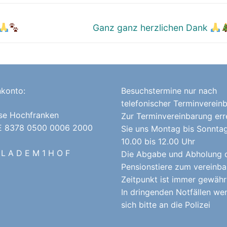
Nächster
Ganz ganz herzlichen Dank
Beitrag:
konto:
Besuchstermine nur nach
telefonischer Terminverein
se Hochfranken
Zur Terminvereinbarung err
E 8378 0500 0006 2000
Sie uns Montag bis Sonnta
10.00 bis 12.00 Uhr
 L A D E M 1 H O F
Die Abgabe und Abholung 
Pensionstiere zum vereinba
Zeitpunkt ist immer gewährl
In dringenden Notfällen we
sich bitte an die Polizei