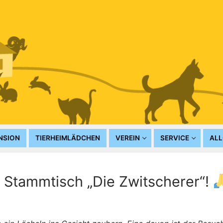
NSION
TIERHEIMLÄDCHEN
VEREIN
SERVICE
ALL
 Stammtisch „Die Zwitscherer“!