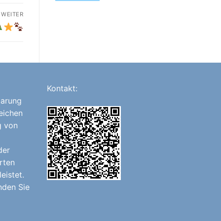
WEITER
Kontakt:
barung
eichen
g von
der
rten
eistet.
nden Sie