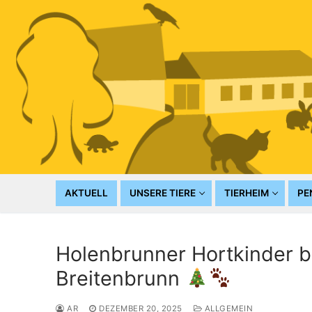
Zum
Inhalt
springen
AKTUELL
UNSERE TIERE
TIERHEIM
PE
Holenbrunner Hortkinder 
Breitenbrunn
AR
DEZEMBER 20, 2025
ALLGEMEIN