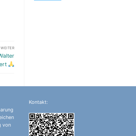
WEITER
Walter
fert
Kontakt:
barung
eichen
g von