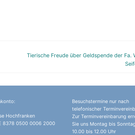
Nächster
Tierische Freude über Geldspende der Fa. 
Beitrag:
Sei
konto:
Besuchstermine nur nach
telefonischer Terminverein
se Hochfranken
Zur Terminvereinbarung err
E 8378 0500 0006 2000
Sie uns Montag bis Sonnta
10.00 bis 12.00 Uhr