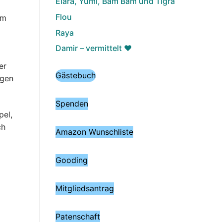
Elara, Yumi, Bam Bam und Tigra
Flou
am
Raya
Damir – vermittelt ♥️
er
Gästebuch
igen
Spenden
pel,
ch
Amazon Wunschliste
Gooding
Mitgliedsantrag
Patenschaft