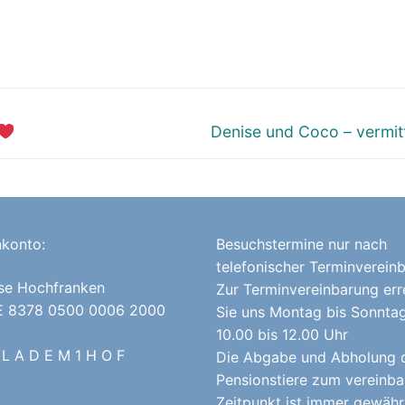
Nächster
Denise und Coco – vermitt
Beitrag:
konto:
Besuchstermine nur nach
telefonischer Terminverein
se Hochfranken
Zur Terminvereinbarung err
E 8378 0500 0006 2000
Sie uns Montag bis Sonnta
10.00 bis 12.00 Uhr
 L A D E M 1 H O F
Die Abgabe und Abholung 
Pensionstiere zum vereinba
Zeitpunkt ist immer gewährl