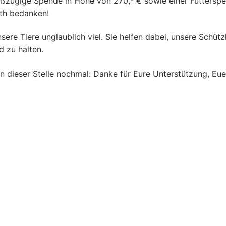
ßzügige Spende in Höhe von 270,- € sowie einer Futtersp
uth bedanken!
re Tiere unglaublich viel. Sie helfen dabei, unsere Schütz
d zu halten.
n dieser Stelle nochmal: Danke für Eure Unterstützung, Eue