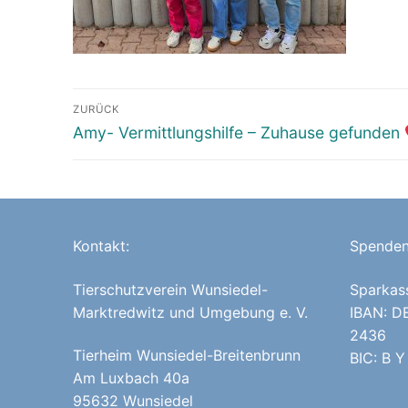
Beitragsnavigation
ZURÜCK
Vorheriger
Amy- Vermittlungshilfe – Zuhause gefunden
Beitrag:
Kontakt:
Spenden
Tierschutzverein Wunsiedel-
Sparkas
Marktredwitz und Umgebung e. V.
IBAN: D
2436
Tierheim Wunsiedel-Breitenbrunn
BIC: B Y
Am Luxbach 40a
95632 Wunsiedel