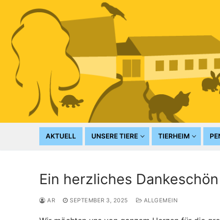
Zum
Inhalt
springen
AKTUELL
UNSERE TIERE
TIERHEIM
PE
Ein herzliches Dankeschön 
AR
SEPTEMBER 3, 2025
ALLGEMEIN