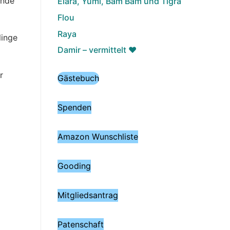
ende
Elara, Yumi, Bam Bam und Tigra
Flou
Raya
linge
Damir – vermittelt ♥️
r
Gästebuch
Spenden
Amazon Wunschliste
Gooding
Mitgliedsantrag
Patenschaft