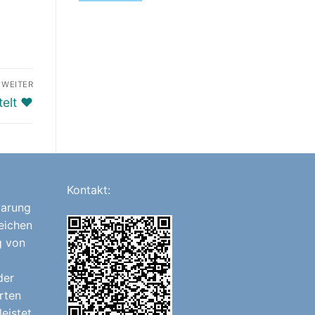
WEITER
elt ♥️
Kontakt:
barung
eichen
g von
der
rten
eistet.