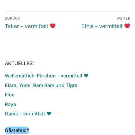
Beitragsnavigation
ZURÜCK
WEITER
Vorheriger
Nächster
Taker – vermittelt
Ethis – vermittelt
Beitrag:
Beitrag:
AKTUELLES:
Wellensittich-Pärchen – vermittelt ♥️
Elara, Yumi, Bam Bam und Tigra
Flou
Raya
Damir – vermittelt ♥️
Gästebuch