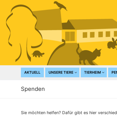
Zum
Inhalt
springen
AKTUELL
UNSERE TIERE
TIERHEIM
PE
Spenden
Sie möchten helfen? Dafür gibt es hier verschie