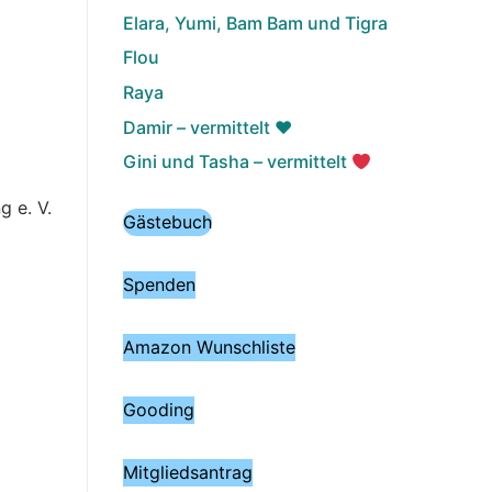
Elara, Yumi, Bam Bam und Tigra
Flou
Raya
Damir – vermittelt ♥️
Gini und Tasha – vermittelt
 e. V.
Gästebuch
Spenden
Amazon Wunschliste
Gooding
Mitgliedsantrag