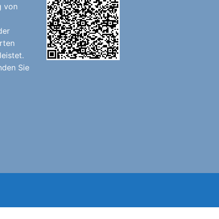
g von
der
rten
eistet.
nden Sie