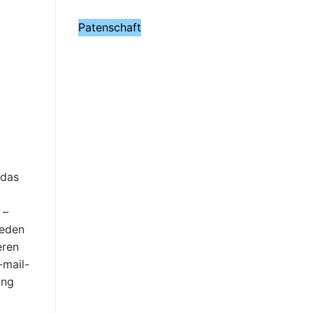
Patenschaft
 das
 –
jeden
eren
-mail-
ing