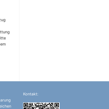
zug
ttung
itte
 dem
Kontakt:
barung
eichen