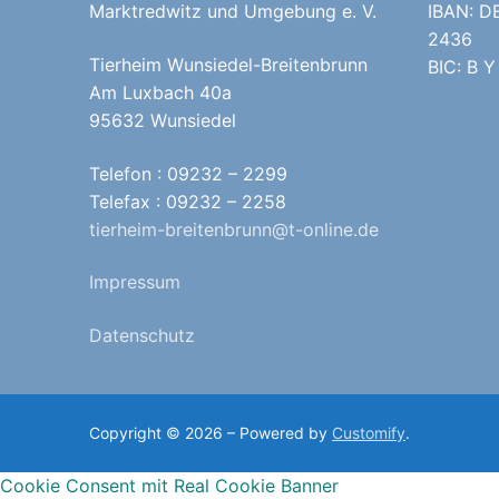
Marktredwitz und Umgebung e. V.
IBAN: D
2436
Tierheim Wunsiedel-Breitenbrunn
BIC: B Y
Am Luxbach 40a
95632 Wunsiedel
Telefon : 09232 – 2299
Telefax : 09232 – 2258
tierheim-breitenbrunn@t-online.de
Impressum
Datenschutz
Copyright © 2026 – Powered by
Customify
.
Cookie Consent mit Real Cookie Banner