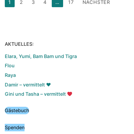
Seitennummerierung
1
2
3
4
…
17
NÄCHSTER
der
Beiträge
AKTUELLES:
Elara, Yumi, Bam Bam und Tigra
Flou
Raya
Damir – vermittelt ♥️
Gini und Tasha – vermittelt
Gästebuch
Spenden