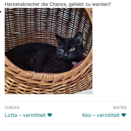
Herzensbrecher die Chance, geliebt zu werden?
Beitragsnavigation
ZURÜCK
WEITER
Vorheriger
Nächster
Lotta – vermittelt ♥️
Keo – vermittelt ♥️
Beitrag:
Beitrag: