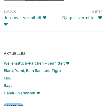
Beitragsnavigation
ZURÜCK
WEITER
Vorheriger
Nächster
Jeremy – vermittelt ♥️
Djego – vermittelt ♥️
Beitrag:
Beitrag:
♥️
AKTUELLES:
Wellensittich-Pärchen – vermittelt ♥️
Elara, Yumi, Bam Bam und Tigra
Flou
Raya
Damir – vermittelt ♥️
Gästebuch