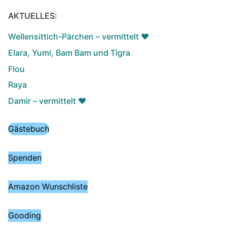
AKTUELLES:
Wellensittich-Pärchen – vermittelt ♥️
Elara, Yumi, Bam Bam und Tigra
Flou
Raya
Damir – vermittelt ♥️
Gästebuch
Spenden
Amazon Wunschliste
Gooding