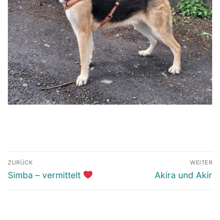
Beitragsnavigation
ZURÜCK
WEITER
Vorheriger
Nächster
Simba – vermittelt
Akira und Akir
Beitrag:
Beitrag: