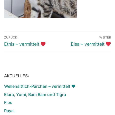
Beitragsnavigation
ZURÜCK
WEITER
Vorheriger
Nächster
Ethis – vermittelt
Elsa – vermittelt
Beitrag:
Beitrag:
AKTUELLES:
Wellensittich-Pärchen – vermittelt ♥️
Elara, Yumi, Bam Bam und Tigra
Flou
Raya