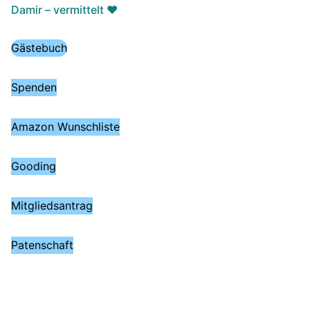
Damir – vermittelt ♥️
Gästebuch
Spenden
Amazon Wunschliste
Gooding
Mitgliedsantrag
Patenschaft