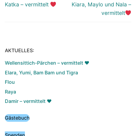
Vorheriger
Nächster
Katka – vermittelt
Kiara, Maylo und Nala –
Beitrag:
Beitrag:
vermittelt
AKTUELLES:
Wellensittich-Pärchen – vermittelt ♥️
Elara, Yumi, Bam Bam und Tigra
Flou
Raya
Damir – vermittelt ♥️
Gästebuch
Spenden